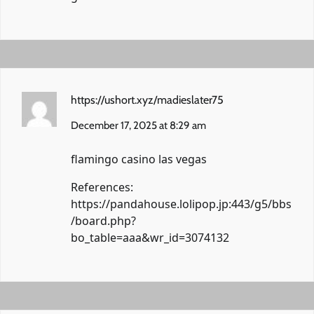
https://ushort.xyz/madieslater75
December 17, 2025 at 8:29 am
flamingo casino las vegas
References:
https://pandahouse.lolipop.jp:443/g5/bbs
/board.php?
bo_table=aaa&wr_id=3074132