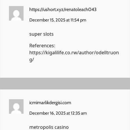
https://ushort.xyz/renatoleach043
December 15, 2025 at 11:54 pm
super slots
References:
https://kigalilife.co.rw/author/odelltruon
g/
icmimarlikdergisi.com
December 16, 2025 at 12:35 am
metropolis casino