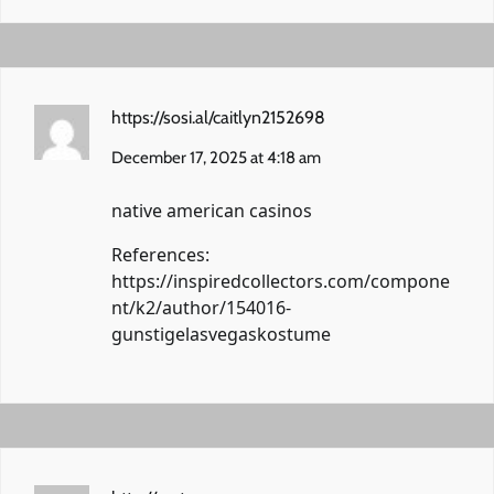
https://sosi.al/caitlyn2152698
December 17, 2025 at 4:18 am
native american casinos
References:
https://inspiredcollectors.com/compone
nt/k2/author/154016-
gunstigelasvegaskostume