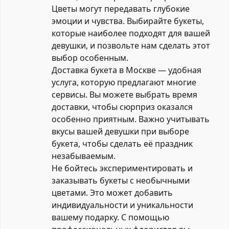
Цветы могут передавать глубокие
эмоции и чувства. Выбирайте букеты,
которые наиболее подходят для вашей
девушки, и позвольте нам сделать этот
выбор особенным.
Доставка букета в Москве — удобная
услуга, которую предлагают многие
сервисы. Вы можете выбрать время
доставки, чтобы сюрприз оказался
особенно приятным. Важно учитывать
вкусы вашей девушки при выборе
букета, чтобы сделать её праздник
незабываемым.
Не бойтесь экспериментировать и
заказывать букеты с необычными
цветами. Это может добавить
индивидуальности и уникальности
вашему подарку. С помощью