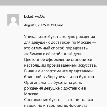
buket_wxOa
August 1, 2025 at 3:00 am
Уникальные букеты ко дню рождения
для девушек с доставкой по Москве —
это отличный способ порадовать
любимую в её особенный день.
Цветочное оформление становится
настоящим произведением искусства.
В нашем ассортименте представлен
большой выбор уникальных букетов.
Оригинальные букеты на день
рождения девушке с доставкой в
Москве
.
Составление букета — это не только
навык, но и творчество флориста.