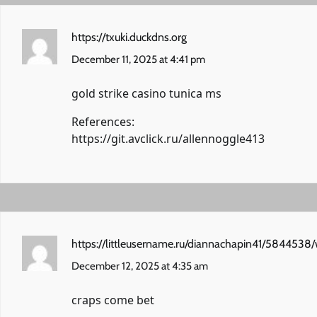
https://txuki.duckdns.org
December 11, 2025 at 4:41 pm
gold strike casino tunica ms
References:
https://git.avclick.ru/allennoggle413
https://littleusername.ru/diannachapin41/5844538/w
December 12, 2025 at 4:35 am
craps come bet