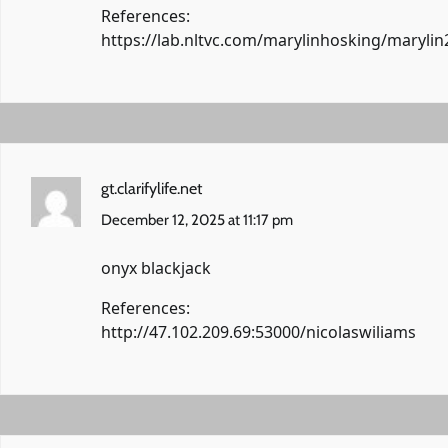
References:
https://lab.nltvc.com/marylinhosking/marylin
gt.clarifylife.net
December 12, 2025 at 11:17 pm
onyx blackjack
References:
http://47.102.209.69:53000/nicolaswiliams