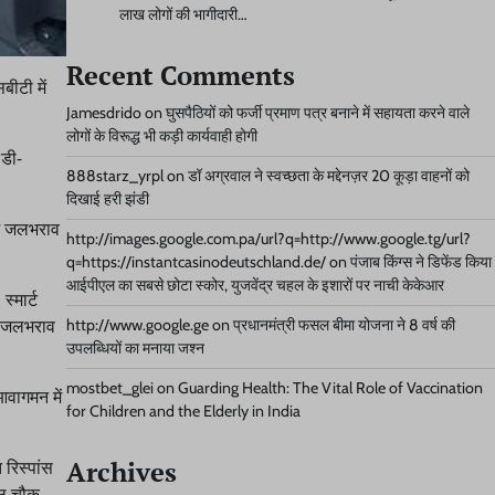
लाख लोगों की भागीदारी…
Recent Comments
बीटी में
Jamesdrido
on
घुसपैठियों को फर्जी प्रमाण पत्र बनाने में सहायता करने वाले
लोगों के विरूद्ध भी कड़ी कार्यवाही होगी
 डी-
888starz_yrpl
on
डॉ अग्रवाल ने स्वच्छता के मद्देनज़र 20 कूड़ा वाहनों को
दिखाई हरी झंडी
में जलभराव
http://images.google.com.pa/url?q=http://www.google.tg/url?
q=https://instantcasinodeutschland.de/
on
पंजाब किंग्स ने डिफेंड किया
आईपीएल का सबसे छोटा स्कोर, युजवेंद्र चहल के इशारों पर नाची केकेआर
्मार्ट
के जलभराव
http://www.google.ge
on
प्रधानमंत्री फसल बीमा योजना ने 8 वर्ष की
उपलब्धियों का मनाया जश्न
mostbet_glei
on
Guarding Health: The Vital Role of Vaccination
आवागमन में
for Children and the Elderly in India
Archives
 रिस्पांस
ील चौक,