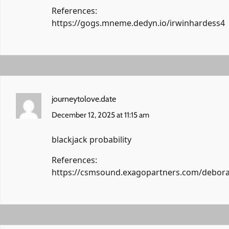
References:
https://gogs.mneme.dedyn.io/irwinhardess4
journeytolove.date
December 12, 2025 at 11:15 am
blackjack probability
References:
https://csmsound.exagopartners.com/debor