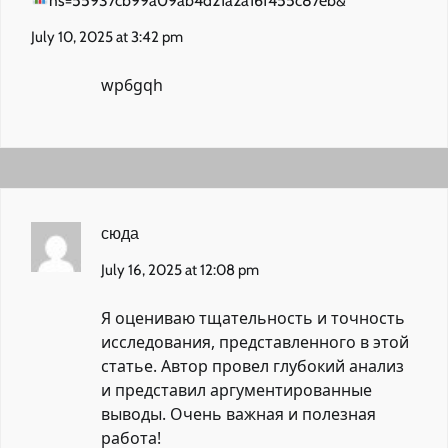
hs=55937cb99a09ab4d21a2a16f455c87eb&
July 10, 2025 at 3:42 pm
wp6gqh
сюда
July 16, 2025 at 12:08 pm
Я оцениваю тщательность и точность
исследования, представленного в этой
статье. Автор провел глубокий анализ
и представил аргументированные
выводы. Очень важная и полезная
работа!