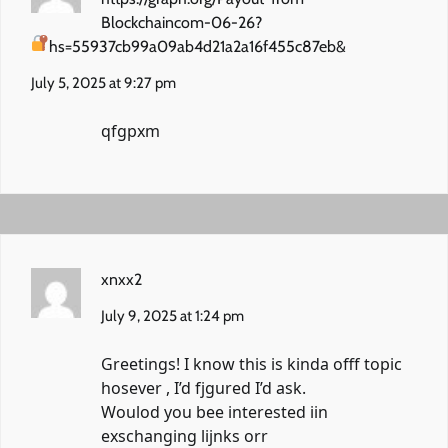
Blockchaincom-06-26?
hs=55937cb99a09ab4d21a2a16f455c87eb&
July 5, 2025 at 9:27 pm
qfgpxm
xnxx2
July 9, 2025 at 1:24 pm
Greetings! I know this is kinda offf topic
hosever , I’d fjgured I’d ask.
Woulod you bee interested iin
exschanging lijnks orr