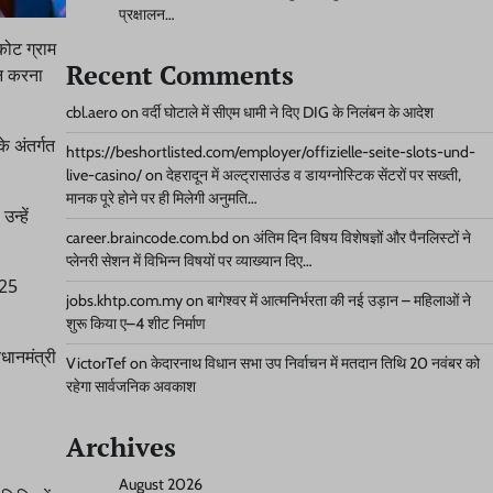
प्रक्षालन…
कोट ग्राम
Recent Comments
ान करना
cbl.aero
on
वर्दी घोटाले में सीएम धामी ने दिए DIG के निलंबन के आदेश
े अंतर्गत
https://beshortlisted.com/employer/offizielle-seite-slots-und-
live-casino/
on
देहरादून में अल्ट्रासाउंड व डायग्नोस्टिक सेंटरों पर सख्ती,
मानक पूरे होने पर ही मिलेगी अनुमति…
न्हें
career.braincode.com.bd
on
अंतिम दिन विषय विशेषज्ञों और पैनलिस्टों ने
प्लेनरी सेशन में विभिन्न विषयों पर व्याख्यान दिए…
 25
jobs.khtp.com.my
on
बागेश्वर में आत्मनिर्भरता की नई उड़ान – महिलाओं ने
शुरू किया ए–4 शीट निर्माण
धानमंत्री
VictorTef
on
केदारनाथ विधान सभा उप निर्वाचन में मतदान तिथि 20 नवंबर को
रहेगा सार्वजनिक अवकाश
Archives
August 2026