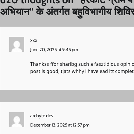
अभियान” के अंतर्गत बहुविभागीय शि
xxx
June 20, 2025 at 9:45 pm
Thankss ffor sharibg such a fasztidious opini
post is good, tjats whhy i have ead itt complet
arcbyte.dev
December 12, 2025 at 12:57 pm