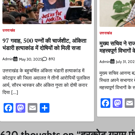
उत्तराखंड
उत्तराखंड
97 गवाह, 500 पन्नों की चार्जशीट, अंकिता
मुख्य सचिव ने राजस
भंडारी हत्याकांड में दोषियों को मिली सजा
महत्त्वपूर्ण विभागो
Admin
892
May 30, 2025
Admin
July 31, 20
उत्तराखंड के बहुचर्चित अंकिता भंडारी हत्याकांड में
मुख्य सचिव आनन्द बर्
कोटद्वार की जिला अदालत ने तीनों आरोपियों पुलकित
स्थित अपने सभागार में
आर्य, सौरभ भास्कर और अंकित गुप्ता को दोषी करार
महत्त्वपूर्ण विभागों
दिया […]
Faceb
Ma
Facebook
Mastodon
Email
Share
620 thoughts on “
हरकोट ग्राम पं