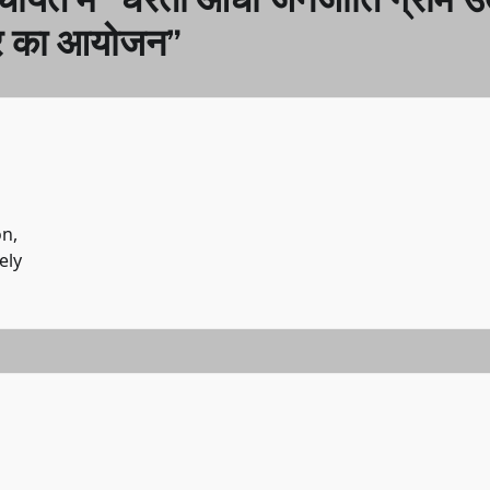
विर का आयोजन
”
on,
ely