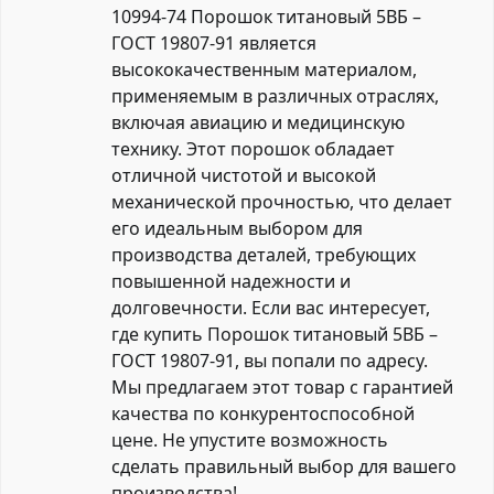
10994-74
Порошок титановый 5ВБ –
ГОСТ 19807-91 является
высококачественным материалом,
применяемым в различных отраслях,
включая авиацию и медицинскую
технику. Этот порошок обладает
отличной чистотой и высокой
механической прочностью, что делает
его идеальным выбором для
производства деталей, требующих
повышенной надежности и
долговечности. Если вас интересует,
где купить Порошок титановый 5ВБ –
ГОСТ 19807-91, вы попали по адресу.
Мы предлагаем этот товар с гарантией
качества по конкурентоспособной
цене. Не упустите возможность
сделать правильный выбор для вашего
производства!