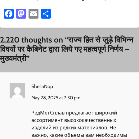
Facebook
Mastodon
Email
Share
2,220 thoughts on “
राज्य हित से जुड़े विभिन्न
विषयों पर कैबिनेट द्वारा लिये गए महत्वपूर्ण निर्णय –
मुख्यमंत्री
”
SheilaNop
May 28, 2025 at 7:30 pm
РедМетСплав предлагает широкий
ассортимент высококачественных
изделий из редких материалов. Не
важно, какие объемы вам необходимы