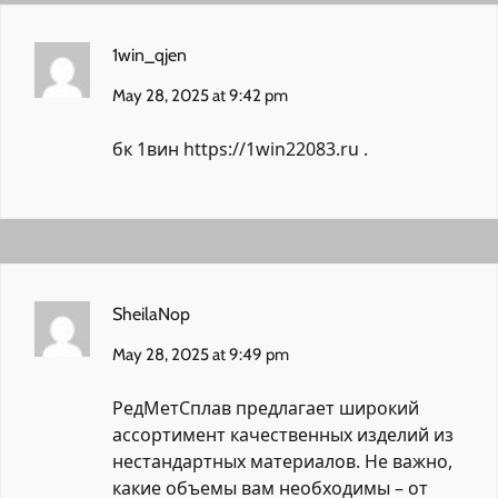
1win_qjen
May 28, 2025 at 9:42 pm
бк 1вин
https://1win22083.ru
.
SheilaNop
May 28, 2025 at 9:49 pm
РедМетСплав предлагает широкий
ассортимент качественных изделий из
нестандартных материалов. Не важно,
какие объемы вам необходимы – от