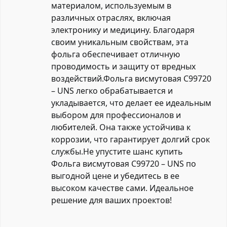
материалом, используемым в
различных отраслях, включая
электронику и медицину. Благодаря
своим уникальным свойствам, эта
фольга обеспечивает отличную
проводимость и защиту от вредных
воздействий.Фольга висмутовая C99720
– UNS легко обрабатывается и
укладывается, что делает ее идеальным
выбором для профессионалов и
любителей. Она также устойчива к
коррозии, что гарантирует долгий срок
службы.Не упустите шанс купить
Фольга висмутовая C99720 – UNS по
выгодной цене и убедитесь в ее
высоком качестве сами. Идеальное
решение для ваших проектов!