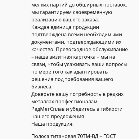
мелких партий до обширных поставок,
мы гарантируем своевременную
реализацию вашего заказа.
Каждая единица продукции
подтверждена всеми необходимыми
документами, подтверждающими их
качество. Превосходное обслуживание
– наша визитная карточка – мы на
связи, чтобы улаживать ваши вопросы
по мере того как адаптировать
решения под требования вашего
бизнеса.
Доверьте вашу потребность в редких
металлах профессионалам
РедМетСплав и убедитесь в гибкости
нашего предложения
Наша продукция:
Полоса титановая 70ТМ-ВД – ГОСТ