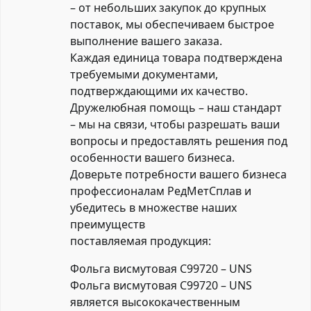
– от небольших закупок до крупных
поставок, мы обеспечиваем быстрое
выполнение вашего заказа.
Каждая единица товара подтверждена
требуемыми документами,
подтверждающими их качество.
Дружелюбная помощь – наш стандарт
– мы на связи, чтобы разрешать ваши
вопросы и предоставлять решения под
особенности вашего бизнеса.
Доверьте потребности вашего бизнеса
профессионалам РедМетСплав и
убедитесь в множестве наших
преимуществ
поставляемая продукция:
Фольга висмутовая C99720 – UNS
Фольга висмутовая C99720 – UNS
является высококачественным