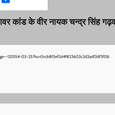
पेशावर कांड के वीर नायक चन्द्र सिंह गढ़
essage--120154-03-25?hs=0ccb8f3ef2d4f823603c2d2adf2df3f0&