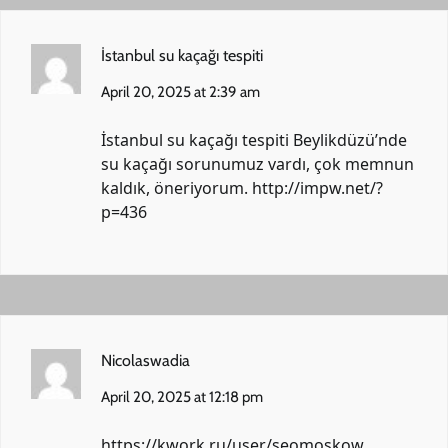
İstanbul su kaçağı tespiti
April 20, 2025 at 2:39 am
İstanbul su kaçağı tespiti Beylikdüzü’nde
su kaçağı sorunumuz vardı, çok memnun
kaldık, öneriyorum.
http://impw.net/?
p=436
Nicolaswadia
April 20, 2025 at 12:18 pm
https://kwork.ru/user/seomoskow