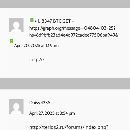
+ 1.18347 BTC.GET -
https://graph.org/Message--04804-03-25?
hs=6d9bfb23ad4e4d972cadee77506ba949&
April 20, 2025 at 1:16 am
lpsp7e
Daisy4235
April 27, 2025 at 3:54 pm
http://terios2.ru/forums/index.php?