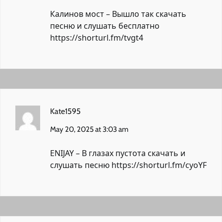
Калинов мост – Вышло так скачать
песню и слушать бесплатно
https://shorturl.fm/tvgt4
Kate1595
May 20, 2025 at 3:03 am
ENIJAY – В глазах пустота скачать и
слушать песню
https://shorturl.fm/cyoYF