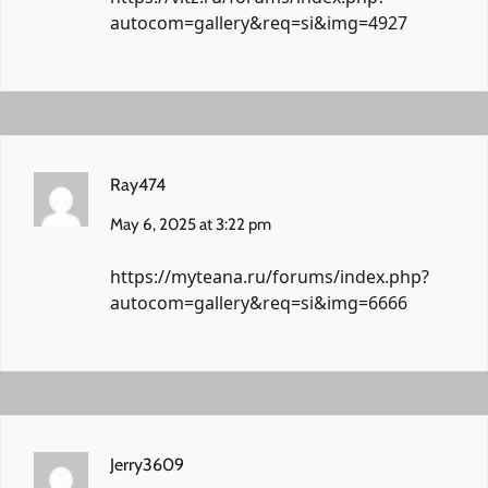
autocom=gallery&req=si&img=4927
Ray474
May 6, 2025 at 3:22 pm
https://myteana.ru/forums/index.php?
autocom=gallery&req=si&img=6666
Jerry3609