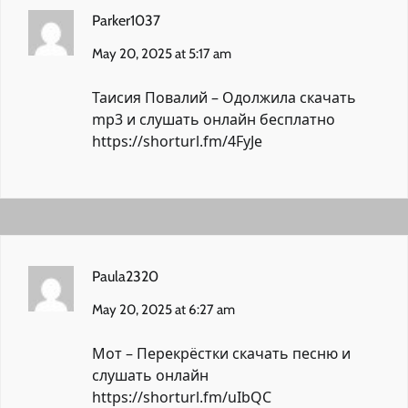
Parker1037
May 20, 2025 at 5:17 am
Таисия Повалий – Одолжила скачать
mp3 и слушать онлайн бесплатно
https://shorturl.fm/4FyJe
Paula2320
May 20, 2025 at 6:27 am
Мот – Перекрёстки скачать песню и
слушать онлайн
https://shorturl.fm/uIbQC