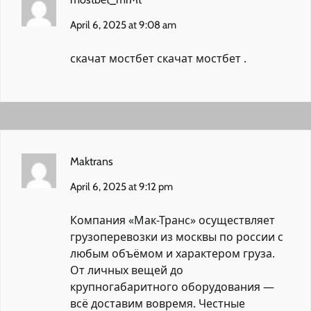
April 6, 2025 at 9:08 am
скачат мостбет
скачат мостбет
.
Maktrans
April 6, 2025 at 9:12 pm
Компания «Мак-Транс» осуществляет
грузоперевозки из москвы по россии
с
любым объёмом и характером груза.
От личных вещей до
крупногабаритного оборудования —
всё доставим вовремя. Честные