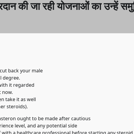
्रदान की जा रही योजनाओं का उन्हें सम
o cut back your male
l degree.
with it regarded
t now.
 take it as well
er steroids).
asteron ought to be made after cautious
rience level, and any potential side
of with a healthcare professional before starting any steroid