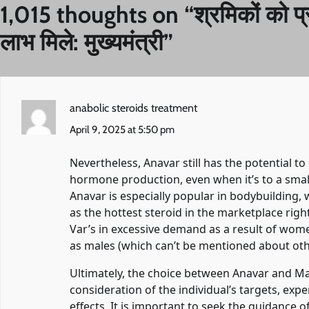
1,015 thoughts on “
श्रमिकों को प
लाभ मिले: मुख्यमंत्री
”
anabolic steroids treatment
April 9, 2025 at 5:50 pm
Nevertheless, Anavar still has the potential t
hormone production, even when it’s to a smal
Anavar is especially popular in bodybuilding, 
as the hottest steroid in the marketplace righ
Var’s in excessive demand as a result of women
as males (which can’t be mentioned about oth
Ultimately, the choice between Anavar and M
consideration of the individual’s targets, expe
effects. It is important to seek the guidance 