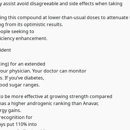
 assist avoid disagreeable and side effects when taking
using this compound at lower-than-usual doses to attenuate 
ng from its optimistic results.
eople seeking to
ficiency enhancement.
ident
king) for an extended
 your physician. Your doctor can monitor
. If you’ve diabetes,
ood sugar ranges.
 to be more effective at growing strength compared
n has a higher androgenic ranking than Anavar,
rgy gains.
recognition for
ways put 110% into