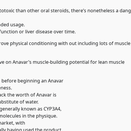
otoxic than other oral steroids, there’s nonetheless a dan
ended usage.
function or liver disease over time.
prove physical conditioning with out including lots of muscle
ve on Anavar’s muscle-building potential for lean muscle
ed before beginning an Anavar
eness.
ack the worth of Anavar is
ubstitute of water.
, generally known as CYP3A4,
molecules in the physique.
market, with
ally having used the product.