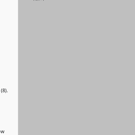
(8).
how