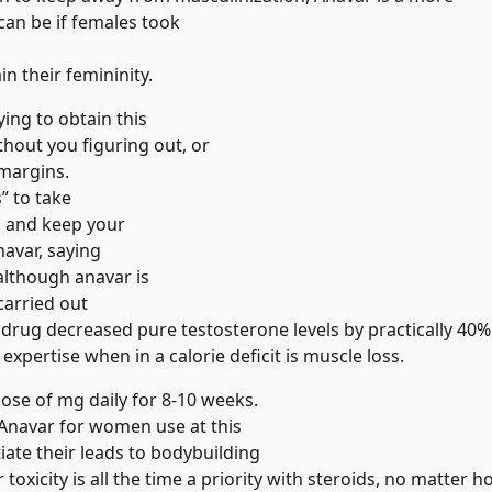
 can be if females took
n their femininity.
ying to obtain this
thout you figuring out, or
 margins.
” to take
e, and keep your
avar, saying
 although anavar is
carried out
drug decreased pure testosterone levels by practically 40% 
pertise when in a calorie deficit is muscle loss.
ose of mg daily for 8-10 weeks.
Anavar for women use at this
ate their leads to bodybuilding
oxicity is all the time a priority with steroids, no matter 