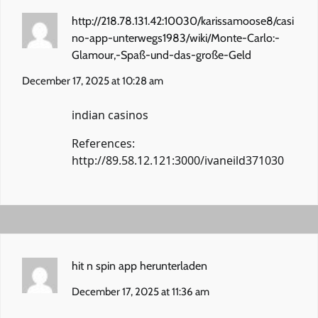
http://218.78.131.42:10030/karissamoose8/casi
no-app-unterwegs1983/wiki/Monte-Carlo:-
Glamour,-Spaß-und-das-große-Geld
December 17, 2025 at 10:28 am
indian casinos
References:
http://89.58.12.121:3000/ivaneild371030
hit n spin app herunterladen
December 17, 2025 at 11:36 am