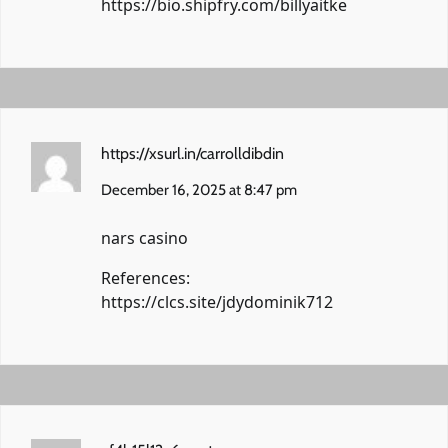
https://bio.shipfry.com/billyaitke
https://xsurl.in/carrolldibdin
December 16, 2025 at 8:47 pm
nars casino
References:
https://clcs.site/jdydominik712