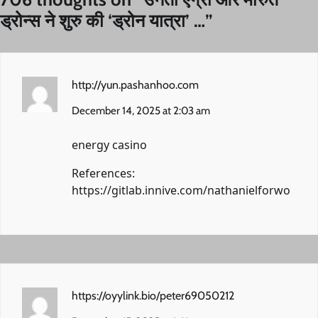
ड्रोन्स ने शुरु की ‘ड्रोन यात्रा’ …
”
http://yun.pashanhoo.com
December 14, 2025 at 2:03 am
energy casino
References:
https://gitlab.innive.com/nathanielforwo
https://oyylink.bio/peter69050212