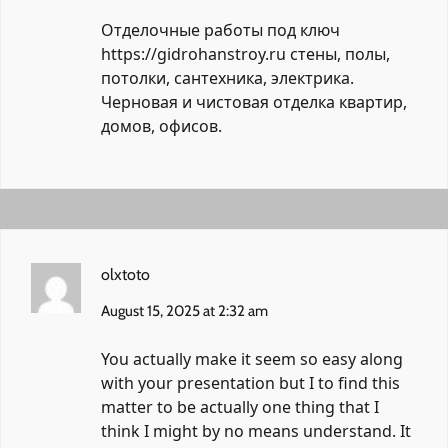
Отделочные работы под ключ
https://gidrohanstroy.ru
стены, полы,
потолки, сантехника, электрика.
Черновая и чистовая отделка квартир,
домов, офисов.
olxtoto
August 15, 2025 at 2:32 am
You actually make it seem so easy along
with your presentation but I to find this
matter to be actually one thing that I
think I might by no means understand. It