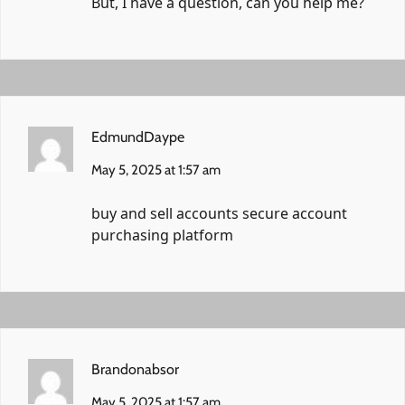
But, I have a question, can you help me?
EdmundDaype
May 5, 2025 at 1:57 am
buy and sell accounts
secure account
purchasing platform
Brandonabsor
May 5, 2025 at 1:57 am