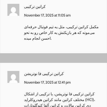
کراتین ترکیبی
November 17, 2025 at 11:05 am
مکمل کراتین ترکیبی
، مثل یه تیم فوتبال حرفه‌ای
می‌مونه که هر بازیکنش یه کار خاص رو به نحو
احسن انجام میده.
کراتین ترکیبی فا نوتریشن
November 17, 2025 at 12:41 pm
کراتین ترکیبی فا نوتریشن
، با ترکیبی از اشکال
مختلف کراتین مانند کراتین هیدروکلراید (HCl)،
دی کراتین مالات، و کراتین آلفا کتوگلوتارات