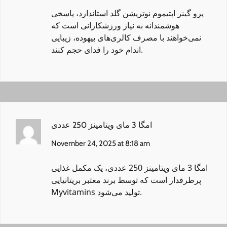
پرو گینر اپتیموم نوتریشن گلد استاندارد
، پاسخی
هوشمندانه به نیاز ورزشکارانی است که
نمی‌خواهند با مصرف کالری‌های بیهوده، زیبایی
اندام خود را فدای حجم کنند.
امگا 3 مای ویتامینز 250 عددی
November 24, 2025 at 8:18 am
امگا 3 مای ویتامینز 250 عددی
، یک مکمل غذایی
پرطرفدار است که توسط برند معتبر بریتانیایی
Myvitamins تولید می‌شود.