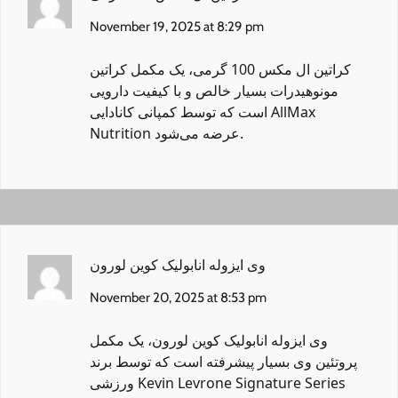
November 19, 2025 at 8:29 pm
کراتین ال مکس 100 گرمی
، یک مکمل کراتین
مونوهیدرات بسیار خالص و با کیفیت دارویی
است که توسط کمپانی کانادایی AllMax
Nutrition عرضه می‌شود.
وی ایزوله انابولیک کوین لورون
November 20, 2025 at 8:53 pm
وی ایزوله انابولیک کوین لورون
، یک مکمل
پروتئین وی بسیار پیشرفته است که توسط برند
ورزشی Kevin Levrone Signature Series