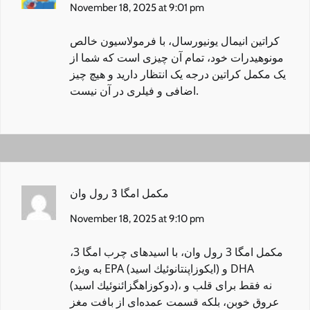
November 18, 2025 at 9:01 pm
کراتین انیمال یونیورسال
، با فرمولاسیون خالص
مونوهیدرات خود، تمام آن چیزی است که شما از
یک مکمل کراتین درجه یک انتظار دارید و هیچ چیز
اضافی و فیلری در آن نیست.
مکمل امگا 3 رول وان
November 18, 2025 at 9:10 pm
مکمل امگا 3 رول وان
، با اسیدهای چرب امگا 3،
به ویژه EPA (ایكوزاپنتانوئیك اسید) و DHA
(دوكوزاهگزائنوئیك اسید)، نه فقط برای قلب و
عروق خوبن، بلکه قسمت عمده‌ای از بافت مغز