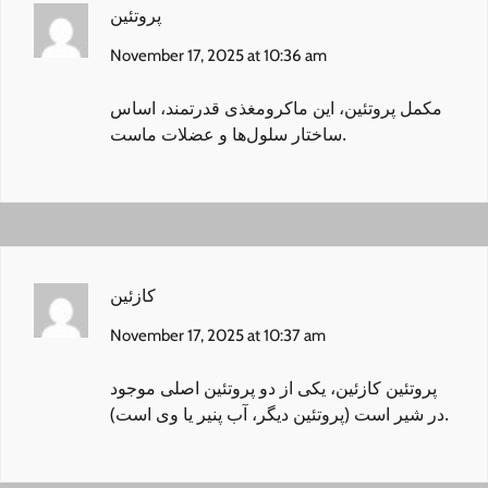
پروتئین
November 17, 2025 at 10:36 am
مکمل پروتئین
، این ماکرومغذی قدرتمند، اساس
ساختار سلول‌ها و عضلات ماست.
کازئین
November 17, 2025 at 10:37 am
پروتئین کازئین
، یکی از دو پروتئین اصلی موجود
در شیر است (پروتئین دیگر، آب پنیر یا وی است).