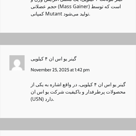
حجم عضلانی (Mass Gainer) است که توسط
کمپانی Mutant تولید می‌شود.
گینر یو اس ان ۴ کیلویی
November 25, 2025 at 1:42 pm
گینر یو اس ان ۴ کیلویی
، در واقع اشاره به یکی از
محصولات پرطرفدار و باکیفیت شرکت یو اس ان
(USN) دارد.