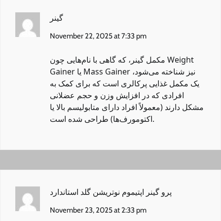
گینر
November 22, 2025 at 7:33 pm
مکمل گینر
، که گاهی با نام‌هایی چون Weight
Gainer یا Mass Gainer نیز شناخته می‌شود،
یک مکمل غذایی پرکالری است که برای کمک به
افرادی که در افزایش وزن و حجم عضلانی
مشکل دارند (معمولاً افراد دارای متابولیسم بالا یا
اکتومورف‌ها) طراحی شده است.
پرو گینر اپتیموم نوتریشن گلد استاندارد
November 23, 2025 at 2:33 pm