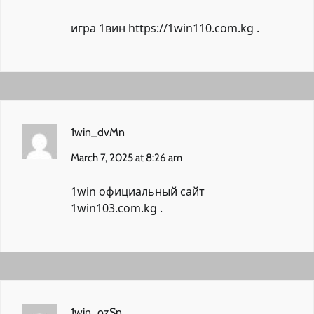
игра 1вин
https://1win110.com.kg
.
1win_dvMn
March 7, 2025 at 8:26 am
1win официальный сайт
1win103.com.kg
.
1win_ozSn