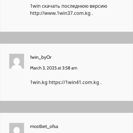
1win скачать последнюю версию
http://www.1win37.com.kg
.
1win_byOr
March 3, 2025 at 3:58 am
1win.kg
https://1win41.com.kg
.
mostbet_ofsa