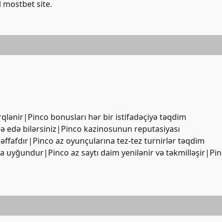
l
mostbet site
.
rqlənir|Pinco bonusları hər bir istifadəçiyə təqdim
də edə bilərsiniz|Pinco kazinosunun reputasiyası
şəffafdır|Pinco az oyunçularına tez-tez turnirlər təqdim
a uyğundur|Pinco az saytı daim yenilənir və təkmilləşir|Pi