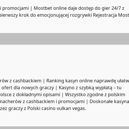
 promocjami | Mostbet online daje dostęp do gier 24/7 z
 pierwszy krok do emocjonującej rozgrywki
Rejestracja Mos
ów z cashbackiem | Ranking kasyn online naprawdę ułatw
i ofert dla nowych graczy | Kasyno z szybką wypłatą – tu
 Polsce z dokładnymi opisami | Wszystko zgodne z polskim
kmacherów z cashbackiem i promocjami | Doskonałe kasyna
rzez graczy z Polski
casino vulkan vegas
.