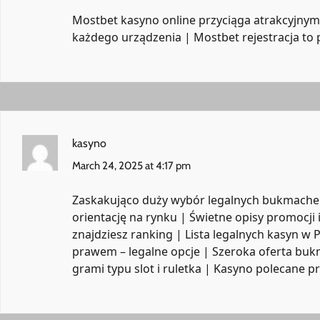
Mostbet kasyno online przyciąga atrakcyjnymi
każdego urządzenia | Mostbet rejestracja to
kasyno
March 24, 2025 at 4:17 pm
Zaskakująco duży wybór legalnych bukmacher
orientację na rynku | Świetne opisy promocji 
znajdziesz ranking | Lista legalnych kasyn w
prawem – legalne opcje | Szeroka oferta bu
grami typu slot i ruletka | Kasyno polecane p