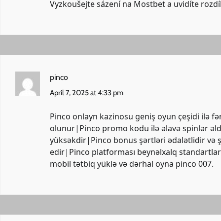
Vyzkoušejte sázení na Mostbet a uvidíte rozdí
pinco
April 7, 2025 at 4:33 pm
Pinco onlayn kazinosu geniş oyun çeşidi ilə fə
olunur|Pinco promo kodu ilə əlavə spinlər əl
yüksəkdir|Pinco bonus şərtləri ədalətlidir və 
edir|Pinco platforması beynəlxalq standartlar
mobil tətbiq yüklə və dərhal oyna
pinco 007
.