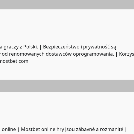
a graczy z Polski. | Bezpieczeństwo i prywatność są
gry od renomowanych dostawców oprogramowania. | Korzys
mostbet com
o online | Mostbet online hry jsou zábavné a rozmanité |