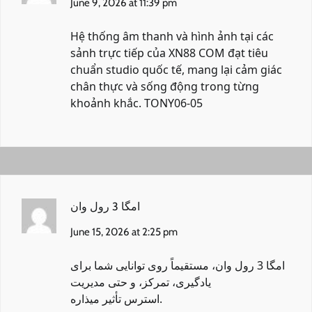
June 9, 2026 at 11:39 pm
Hệ thống âm thanh và hình ảnh tại các
sảnh trực tiếp của
XN88 COM
đạt tiêu
chuẩn studio quốc tế, mang lại cảm giác
chân thực và sống động trong từng
khoảnh khắc. TONY06-05
امگا 3 رول وان
June 15, 2026 at 2:25 pm
امگا 3 رول وان
، مستقیماً روی توانایی شما برای
یادگیری، تمرکز، و حتی مدیریت
استرس تأثیر میذاره.