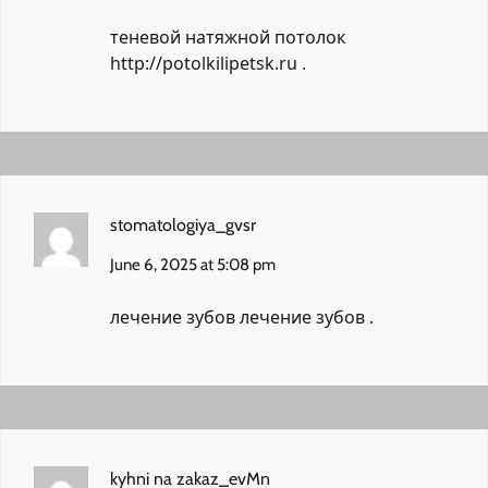
теневой натяжной потолок
http://potolkilipetsk.ru
.
stomatologiya_gvsr
June 6, 2025 at 5:08 pm
лечение зубов
лечение зубов
.
kyhni na zakaz_evMn