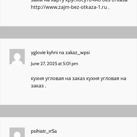
http://www.zajm-bez-otkaza-1.ru
.
yglovie kyhni na zakaz_wpsi
June 27, 2025 at 5:01 pm
кухня угловая на заказ
кухня угловая на
заказ
.
psihiatr_rrSa