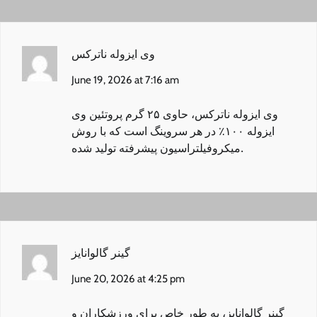
وی ایزوله ناترکس
June 19, 2026 at 7:16 am
وی ایزوله ناترکس
، حاوی ۲۵ گرم پروتئین وی
ایزوله ۱۰۰٪ در هر سروینگ است که با روش
میکروفیلتراسیون پیشرفته تولید شده.
گینر گالوانایز
June 20, 2026 at 4:25 pm
گینر گالوانایز
، به طور خاص برای ورزشکاران و