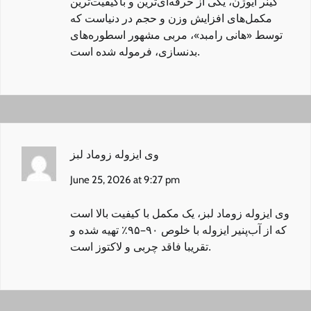
گینر ایوژن
، یکی از حرفه‌ای‌ترین و باکیفیت‌ترین
مکمل‌های افزایش وزن و حجم در دنیاست که
توسط «هانی رامبد»، مربی مشهور اسطوره‌های
بدنسازی، فرموله شده است.
وی ایزوله زوماد لبز
June 25, 2026 at 9:27 pm
وی ایزوله زوماد لبز
، یک مکمل با کیفیت بالا است
که از آب‌پنیر ایزوله با خلوص ۹۰–۹۵٪ تهیه شده و
تقریبا فاقد چربی و لاکتوز است.