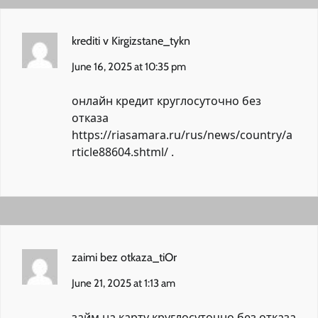
krediti v Kirgizstane_tykn
June 16, 2025 at 10:35 pm
онлайн кредит круглосуточно без
отказа
https://riasamara.ru/rus/news/country/a
rticle88604.shtml/
.
zaimi bez otkaza_tiOr
June 21, 2025 at 1:13 am
займ на карту круглосуточно без отказа