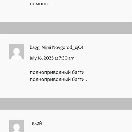
помощь
.
baggi Nijnii Novgorod_ujOt
July 16, 2025 at 7:30 am
полноприводный багги
полноприводный багги
.
такой