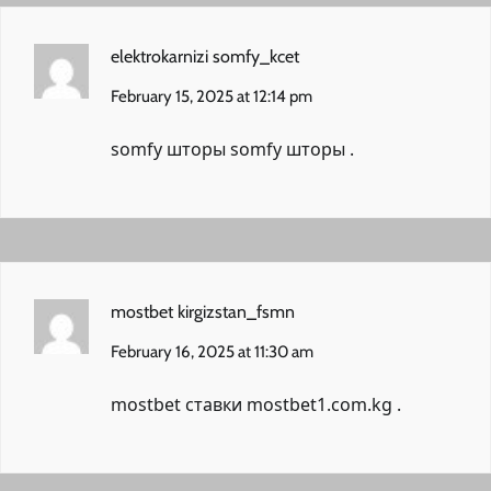
elektrokarnizi somfy_kcet
February 15, 2025 at 12:14 pm
somfy шторы
somfy шторы
.
mostbet kirgizstan_fsmn
February 16, 2025 at 11:30 am
mostbet ставки
mostbet1.com.kg
.