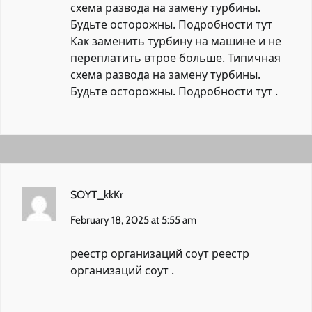
схема развода на замену турбины.
Будьте осторожны. Подробности тут
Как заменить турбину на машине и не
переплатить втрое больше. Типичная
схема развода на замену турбины.
Будьте осторожны. Подробности тут
.
SOYT_kkKr
February 18, 2025 at 5:55 am
реестр организаций соут
реестр
организаций соут
.