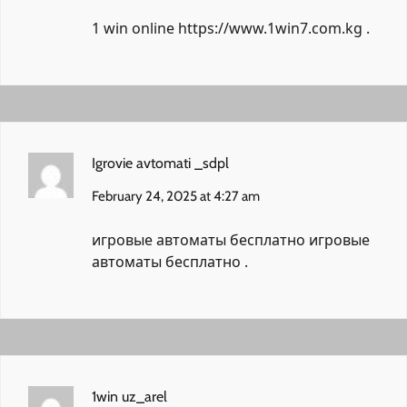
1 win online
https://www.1win7.com.kg
.
Igrovie avtomati _sdpl
February 24, 2025 at 4:27 am
игровые автоматы бесплатно
игровые
автоматы бесплатно
.
1win uz_arel