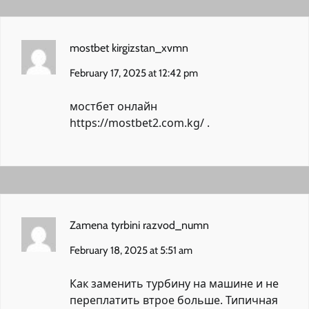
mostbet kirgizstan_xvmn
February 17, 2025 at 12:42 pm
мостбет онлайн
https://mostbet2.com.kg/
.
Zamena tyrbini razvod_numn
February 18, 2025 at 5:51 am
Как заменить турбину на машине и не
переплатить втрое больше. Типичная