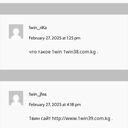
1win_riKa
February 27, 2025 at 1:25 pm
что такое 1win
1win38.com.kg
.
1win_jfea
February 27, 2025 at 4:18 pm
1вин сайт
http://www.1win39.com.kg
.