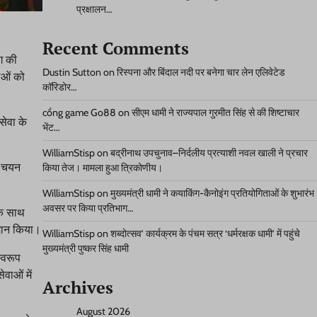
प्रक्षालन…
Recent Comments
ोग की
Dustin Sutton
on
रिस्पना और बिंदाल नदी पर बनेगा चार लेन एलिवेटेड
ाओं को
कॉरिडोर…
cổng game Go88
on
सीएम धामी ने राज्यपाल गुरमीत सिंह से की शिष्टाचार
सेवा के
भेंट…
WilliamStisp
on
बद्रीनाथ उपचुनाव–निर्दलीय प्रत्याशी नवल खाली ने प्रचार
ा चयन
किया तेज। मामला हुआ त्रिकोणीय।
WilliamStisp
on
मुख्यमंत्री धामी ने कयाकिंग-कैनोइंग प्रतियोगिताओं के शुभारंभ
अवसर पर किया प्रतिभाग…
के साथ
्वान किया।
WilliamStisp
on
शब्दोत्सव’ कार्यक्रम के पंचम सत्र ‘धर्मरक्षक धामी’ में पहुंचे
मुख्यमंत्री पुष्कर सिंह धामी
्वरूप
ेवाओं में
Archives
August 2026