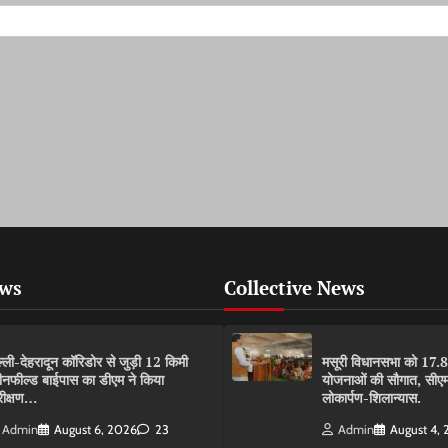
ews
Collective News
ल्ली-देहरादून कॉरिडोर से जुड़ी 12 किमी
मसूरी विधानसभा को 17.
रीनफील्ड बाईपास का डीएम ने किया
योजनाओं की सौगात, सीएम
रीक्षण…
लोकार्पण-शिलान्यास.
Admin
August 6, 2026
23
Admin
August 4,