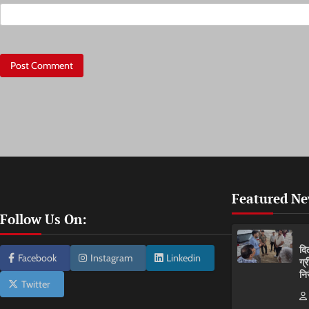
Featured N
Follow Us On:
दि
Facebook
Instagram
Linkedin
ग्
नि
Twitter