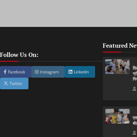
Featured N
Follow Us On:
दि
Facebook
Instagram
Linkedin
ग्
नि
Twitter
एस
बो