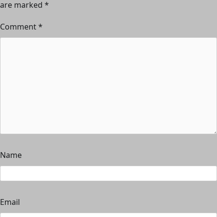
are marked
*
Comment
*
Name
Email