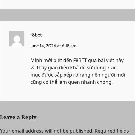
f8bet
June 14, 2026 at 6:18 am
Mình mới biết đến F8BET qua bài viết này
và thấy giao diện khá dễ sử dụng. Các
mục được sắp xếp rõ ràng nên người mới
cũng có thể làm quen nhanh chóng.
Leave a Reply
Your email address will not be published.
Required fields