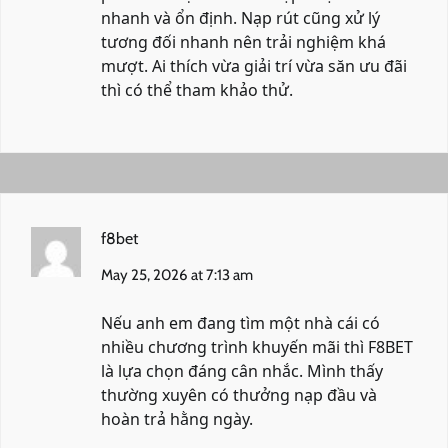
nhanh và ổn định. Nạp rút cũng xử lý
tương đối nhanh nên trải nghiệm khá
mượt. Ai thích vừa giải trí vừa săn ưu đãi
thì có thể tham khảo thử.
f8bet
May 25, 2026 at 7:13 am
Nếu anh em đang tìm một nhà cái có
nhiều chương trình khuyến mãi thì F8BET
là lựa chọn đáng cân nhắc. Mình thấy
thường xuyên có thưởng nạp đầu và
hoàn trả hằng ngày.