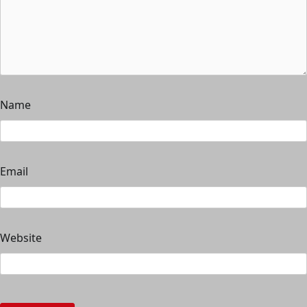
Name
Email
Website