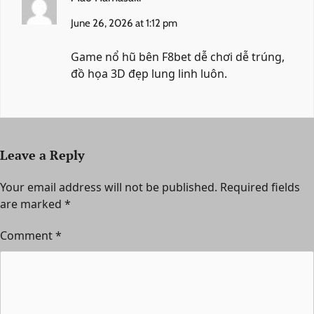
June 26, 2026 at 1:12 pm
Game nổ hũ bên
F8bet
dễ chơi dễ trúng,
đồ họa 3D đẹp lung linh luôn.
Leave a Reply
Your email address will not be published.
Required fields
are marked
*
Comment
*