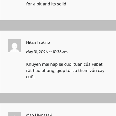
for a bit and its solid
Hikari Tsukino
May 31, 2026 at 10:38 am
Khuyến mãi nạp lại cuối tuần của
F8bet
rất hào phóng, giúp tôi có thêm vốn cày
cuốc.
Mao Hamasaki