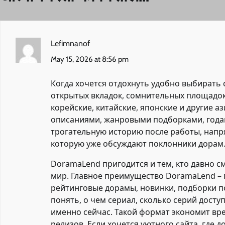
Lefimnanof
May 15, 2026 at 8:56 pm
Когда хочется отдохнуть удобно выбирать
открытых вкладок, сомнительных площадок
корейские, китайские, японские и другие а
описаниями, жанровыми подборками, годам
трогательную историю после работы, напр
которую уже обсуждают поклонники дорам
DoramaLend пригодится и тем, кто давно см
мир. Главное преимущество DoramaLend – 
рейтинговые дорамы, новинки, подборки п
понять, о чем сериал, сколько серий досту
именно сейчас. Такой формат экономит вре
релизов. Если хочется уютного сайта, где 