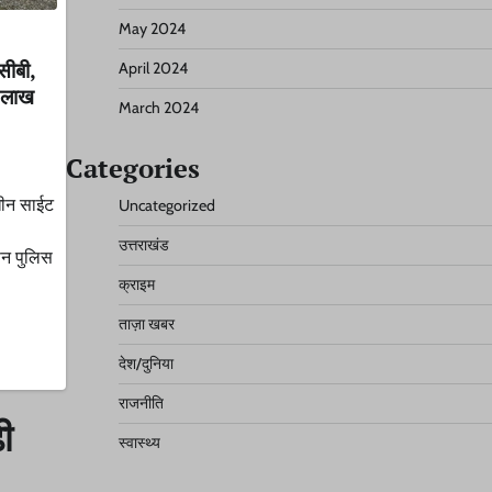
May 2024
सीबी,
April 2024
 लाख
March 2024
Categories
णाधीन साईट
Uncategorized
उत्तराखंड
ासन पुलिस
क्राइम
ताज़ा खबर
देश/दुनिया
राजनीति
ी
स्वास्थ्य