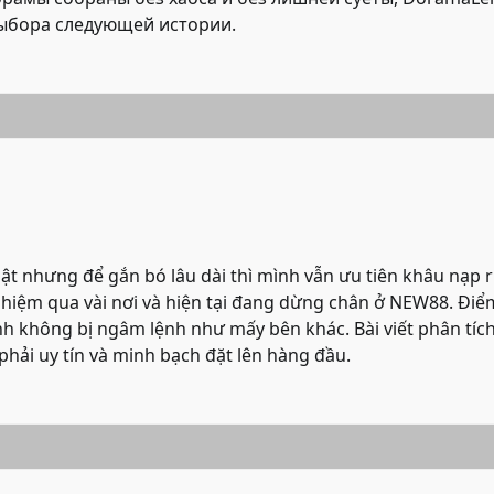
выбора следующей истории.
ật nhưng để gắn bó lâu dài thì mình vẫn ưu tiên khâu nạp r
ghiệm qua vài nơi và hiện tại đang dừng chân ở NEW88. Điể
nh không bị ngâm lệnh như mấy bên khác. Bài viết phân tích
phải uy tín và minh bạch đặt lên hàng đầu.