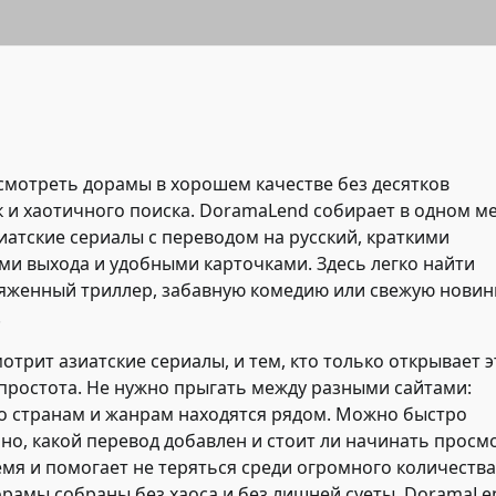
смотреть дорамы в хорошем качестве
без десятков
 и хаотичного поиска. DoramaLend собирает в одном м
зиатские сериалы с переводом на русский, краткими
и выхода и удобными карточками. Здесь легко найти
яженный триллер, забавную комедию или свежую новинк
.
отрит азиатские сериалы, и тем, кто только открывает э
простота. Не нужно прыгать между разными сайтами:
о странам и жанрам находятся рядом. Можно быстро
пно, какой перевод добавлен и стоит ли начинать просм
мя и помогает не теряться среди огромного количества
дорамы собраны без хаоса и без лишней суеты, DoramaLe