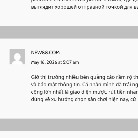
выглядит хорошей отправной точкой для 
NEW88.COM
May 16, 2026 at 5:07 am
Giờ thị trường nhiều bên quảng cáo rầm rộ th
và bảo mật thông tin. Cá nhân mình đã trải n
cộng lớn nhất là giao diện mượt, rút tiền nha
đúng về xu hướng chọn sân chơi hiện nay, cứ 