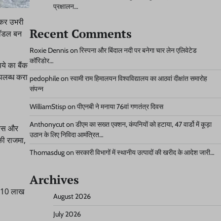
प्रक्षालन…
नकर उभरी
Recent Comments
 मॉडल बन
Roxie Dennis
on
रिस्पना और बिंदाल नदी पर बनेगा चार लेन एलिवेटेड
कॉरिडोर…
ये का बैंक
पलब्ध करा
pedophile
on
स्वामी राम हिमालयन विश्वविद्यालय का आठवां दीक्षांत समारोह
संपन्न
WilliamStisp
on
पीएनबी ने मनाया 76वां गणतंत्र दिवस
Anthonycut
on
डीएम का सख्त एक्शन, कंपनियों को हटाया, 47 वार्डो में कूड़ा
क रस और
उठान के लिए निविदा आमंत्रित…
की राजमा,
Thomasdug
on
सरकारी विभागों में स्थानीय उत्पादों की खरीद के आदेश जारी…
Archives
भग 10 लाख
August 2026
July 2026