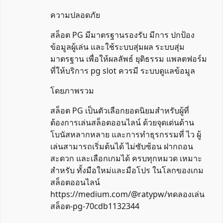
ความปลอดภัย
สล็อต PG มีมาตรฐานรองรับ มีการ ปกป้อง
ข้อมูลผู้เล่น และใช้ระบบสุ่มผล ระบบสุ่ม
มาตรฐาน เพื่อให้ผลลัพธ์ ยุติธรรม แพลตฟอร์ม
ที่ให้บริการ pg slot ควรมี ระบบดูแลข้อมูล
โดยภาพรวม
สล็อต PG เป็นตัวเลือกยอดนิยมสำหรับผู้ที่
ต้องการเล่นสล็อตออนไลน์ ด้วยจุดเด่นด้าน
โบนัสหลากหลาย และการทำธุรกรรมที่ ไว ผู้
เล่นสามารถเริ่มต้นได้ ไม่ซับซ้อน ฝากถอน
สะดวก และเลือกเกมได้ ครบทุกหมวด เหมาะ
สำหรับ ทั้งมือใหม่และมือโปร ในโลกของเกม
สล็อตออนไลน์
https://medium.com/@ratypw/ทดลองเล่น
สล็อต-pg-70cdb1132344