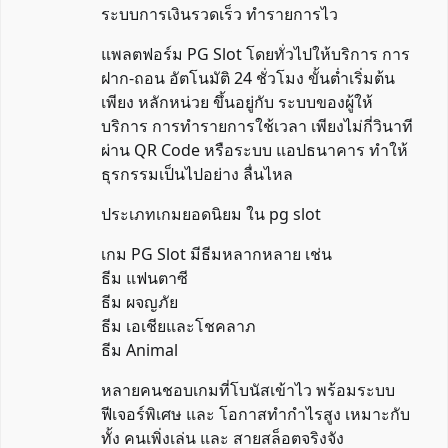
ระบบการเงินรวดเร็ว ทำรายการไว
แพลตฟอร์ม PG Slot โดยทั่วไปให้บริการ การ
ฝาก-ถอน อัตโนมัติ 24 ชั่วโมง ขั้นต่ำเริ่มต้น
เพียง หลักหน่วย ขึ้นอยู่กับ ระบบของผู้ให้
บริการ การทำรายการใช้เวลา เพียงไม่กี่วินาที
ผ่าน QR Code หรือระบบ แอปธนาคาร ทำให้
ธุรกรรมเป็นไปอย่าง ลื่นไหล
ประเภทเกมยอดนิยม ใน pg slot
เกม PG Slot มีธีมหลากหลาย เช่น
ธีม แฟนตาซี
ธีม ผจญภัย
ธีม เอเชียและโชคลาภ
ธีม Animal
หลายคนชอบเกมที่โบนัสเข้าไว พร้อมระบบ
ฟีเจอร์พิเศษ และ โอกาสทำกำไรสูง เหมาะกับ
ทั้ง คนเพิ่งเล่น และ สายสล็อตจริงจัง