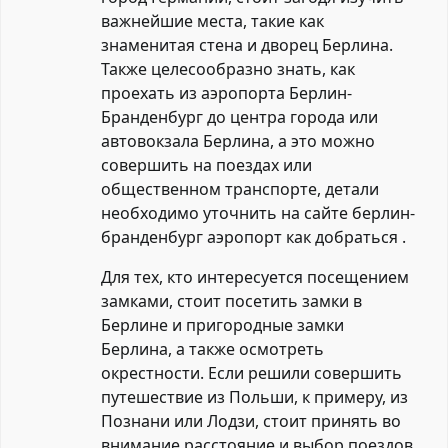
важнейшие места, такие как
знаменитая стена и дворец Берлина.
Также целесообразно знать, как
проехать из аэропорта Берлин-
Бранденбург до центра города или
автовокзала Берлина, а это можно
совершить на поездах или
общественном транспорте, детали
необходимо уточнить на сайте
берлин-
бранденбург аэропорт как добраться
.
Для тех, кто интересуется посещением
замками, стоит посетить замки в
Берлине и пригородные замки
Берлина, а также осмотреть
окрестности. Если решили совершить
путешествие из Польши, к примеру, из
Познани или Лодзи, стоит принять во
внимание расстояние и выбор поездов,