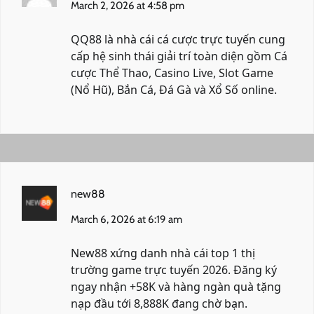
March 2, 2026 at 4:58 pm
QQ88 là nhà cái cá cược trực tuyến cung
cấp hệ sinh thái giải trí toàn diện gồm Cá
cược Thể Thao, Casino Live, Slot Game
(Nổ Hũ), Bắn Cá, Đá Gà và Xổ Số online.
new88
March 6, 2026 at 6:19 am
New88 xứng danh nhà cái top 1 thị
trường game trực tuyến 2026. Đăng ký
ngay nhận +58K và hàng ngàn quà tặng
nạp đầu tới 8,888K đang chờ bạn.