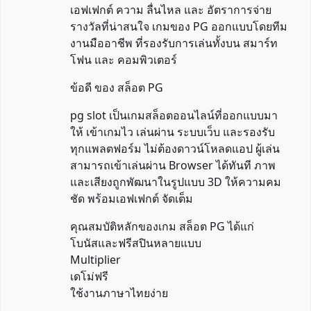
เอฟเฟกต์ ความ ลื่นไหล และ อัตราการจ่าย
รางวัลที่น่าสนใจ เกมของ PG ออกแบบโดยทีม
งานมืออาชีพ ที่รองรับการเล่นทั้งบน สมาร์ท
โฟน และ คอมพิวเตอร์
ข้อดี ของ สล็อต PG
pg slot เป็นเกมสล็อตออนไลน์ที่ออกแบบมา
ให้ เข้าเกมไว เล่นผ่าน ระบบเว็บ และรองรับ
ทุกแพลตฟอร์ม ไม่ต้องดาวน์โหลดแอป ผู้เล่น
สามารถเข้าเล่นผ่าน Browser ได้ทันที ภาพ
และเสียงถูกพัฒนาในรูปแบบ 3D ให้ความคม
ชัด พร้อมเอฟเฟกต์ จัดเต็ม
คุณสมบัติหลักของเกม สล็อต PG ได้แก่
โบนัสและฟรีสปินหลายแบบ
Multiplier
เดโม่ฟรี
ใช้งานภาษาไทยง่าย