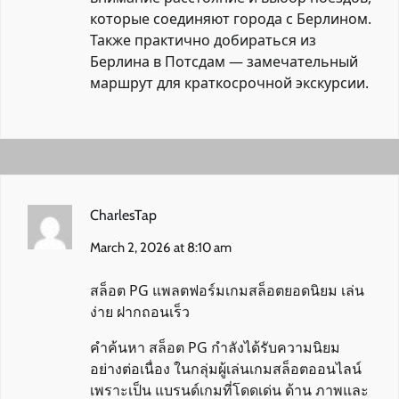
которые соединяют города с Берлином.
Также практично добираться из
Берлина в Потсдам — замечательный
маршрут для краткосрочной экскурсии.
CharlesTap
March 2, 2026 at 8:10 am
สล็อต PG แพลตฟอร์มเกมสล็อตยอดนิยม เล่น
ง่าย ฝากถอนเร็ว
คำค้นหา สล็อต PG กำลังได้รับความนิยม
อย่างต่อเนื่อง ในกลุ่มผู้เล่นเกมสล็อตออนไลน์
เพราะเป็น แบรนด์เกมที่โดดเด่น ด้าน ภาพและ