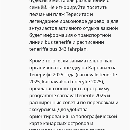
чудесные места для развлечений с
семьёй. Не игнорируйте посетить
песчаный пляж Тереситас и
легендарное драконовое дерево, а для
энтузиастов активного отдыха важной
будет информация о транспортной
линии bus tenerife и расписании
teneriffa bus 343 fahrplan.
Кроме того, если занимательно, как
организовать поездку на Карнавал на
Тенерифе 2025 года (carnevale tenerife
2025, karnawał na teneryfie 2025),
предлагаю посмотреть программу
programme carnaval tenerife 2025 и
расширенные советы по перевозкам и
экскурсиям. Для удобства
ориентирования на топографической
карте канарских островов и