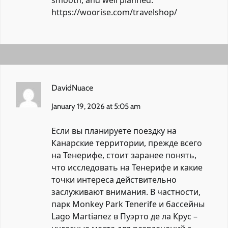
https://woorise.com/travelshop/
DavidNuace
January 19, 2026 at 5:05 am
Если вы планируете поездку на
Канарские территории, прежде всего
на Тенерифе, стоит заранее понять,
что исследовать на Тенерифе и какие
точки интереса действительно
заслуживают внимания. В частности,
парк Monkey Park Tenerife и бассейны
Lago Martianez в Пуэрто де ла Крус –