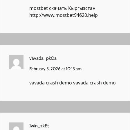
mostbet скачать Кыргызстан
http://www.mostbet94620.help
vavada_pkOa
February 3, 2026 at 10:13 am
vavada crash demo
vavada crash demo
1win_zkEt