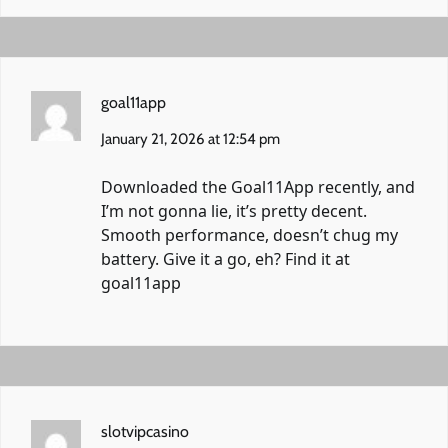
goal11app
January 21, 2026 at 12:54 pm
Downloaded the Goal11App recently, and
I’m not gonna lie, it’s pretty decent.
Smooth performance, doesn’t chug my
battery. Give it a go, eh? Find it at
goal11app
slotvipcasino