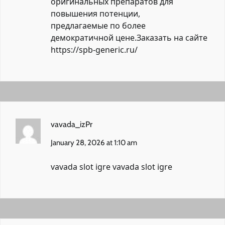
оригинальных препаратов для
повышения потенции,
предлагаемые по более
демократичной цене.Заказать на сайте
https://spb-generic.ru/
vavada_izPr
January 28, 2026 at 1:10 am
vavada slot igre
vavada slot igre