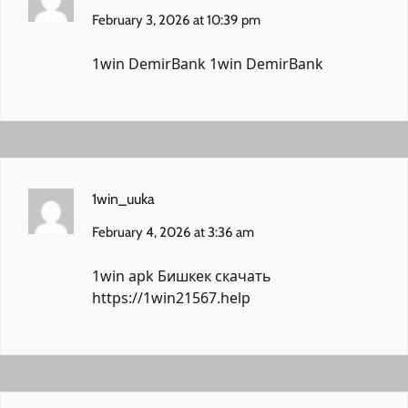
February 3, 2026 at 10:39 pm
1win DemirBank
1win DemirBank
1win_uuka
February 4, 2026 at 3:36 am
1win apk Бишкек скачать
https://1win21567.help