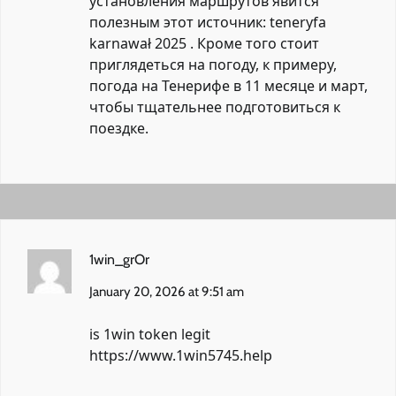
установления маршрутов явится
полезным этот источник:
teneryfa
karnawał 2025
. Кроме того стоит
приглядеться на погоду, к примеру,
погода на Тенерифе в 11 месяце и март,
чтобы тщательнее подготовиться к
поездке.
1win_grOr
January 20, 2026 at 9:51 am
is 1win token legit
https://www.1win5745.help