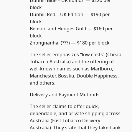
Dunhill Blue – UK Edition — $220 per
block
Dunhill Red – UK Edition — $190 per
block
Benson and Hedges Gold — $160 per
block
Zhongnanhai (???) — $180 per block
The seller emphasizes “low costs” (Cheap
Tobacco Australia) and the offering of
well-known names such as Marlboro,
Manchester, Bossku, Double Happiness,
and others.
Delivery and Payment Methods
The seller claims to offer quick,
dependable, and private shipping across
Australia (Fast Tobacco Delivery
Australia). They state that they take bank