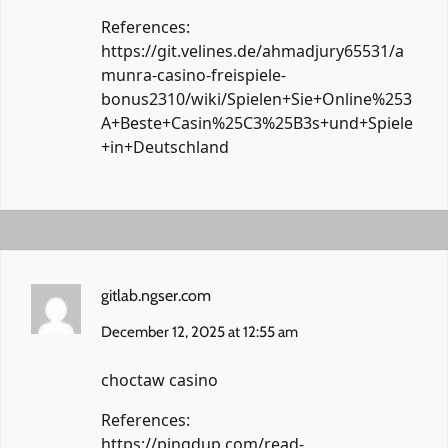
References:
https://git.velines.de/ahmadjury65531/a
munra-casino-freispiele-
bonus2310/wiki/Spielen+Sie+Online%253
A+Beste+Casin%25C3%25B3s+und+Spiele
+in+Deutschland
gitlab.ngser.com
December 12, 2025 at 12:55 am
choctaw casino
References:
https://pingdup.com/read-