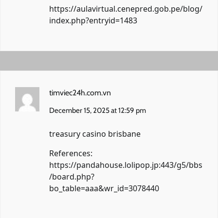
https://aulavirtual.cenepred.gob.pe/blog/
index.php?entryid=1483
timviec24h.com.vn
December 15, 2025 at 12:59 pm
treasury casino brisbane
References:
https://pandahouse.lolipop.jp:443/g5/bbs
/board.php?
bo_table=aaa&wr_id=3078440