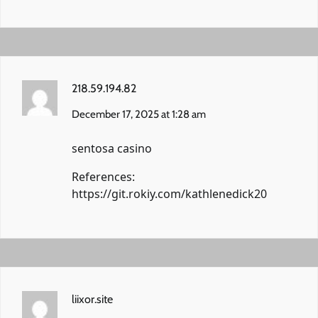
218.59.194.82
December 17, 2025 at 1:28 am
sentosa casino
References:
https://git.rokiy.com/kathlenedick20
liixor.site