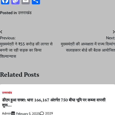
Facebook
Mastodon
Email
Share
Posted in
उत्तराखंड
Post
Previous:
Next:
navigation
मुख्यमंत्री ने ₹55 करोड़ की लागत से
मुख्यमंत्री की अध्यक्षता में राज्य दिव्यांग
बननी जा रही सड़क का किया
सलाहकार बोर्ड की बैठक आयोजित
शिल्यान्यास
Related Posts
उत्तराखंड
डीएम हुआ सख्त: धारा 166,167 अंतर्गत 750 बीघा भूमि पर कब्जा वापसी
शुरू…
Admin
2029
February 5, 2025